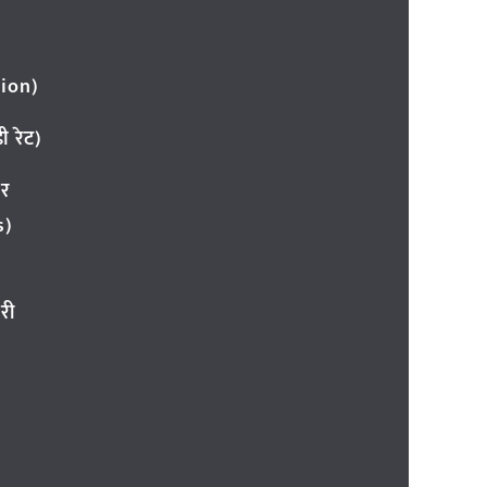
ion)
 रेट)
ार
s)
री