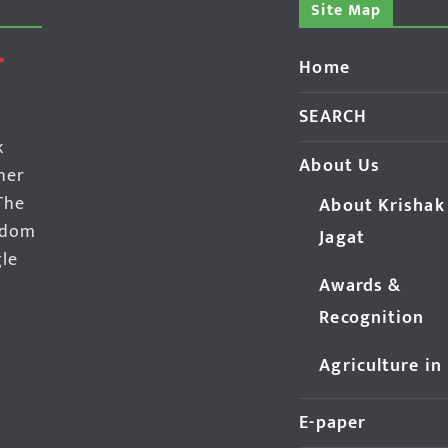
Site Map
Home
SEARCH
k
About Us
her
The
About Krishak
edom
Jagat
gle
Awards &
Recognition
Agriculture in
E-paper