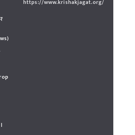
https://www.krishakjagat.org/
ार
ews)
र
Crop
l