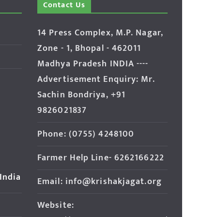
Contact Us
14 Press Complex, M.P. Nagar,
Zone - 1, Bhopal - 462011
Madhya Pradesh INDIA ----
Advertisement Enquiry: Mr.
Sachin Bondriya, +91
9826021837
Phone: (0755) 4248100
Farmer Help Line- 6262166222
 India
Email: info@krishakjagat.org
Website: