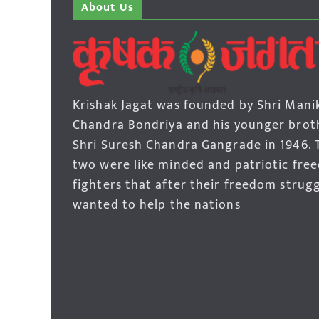
About Us
Krishak Jagat was founded by Shri Mani
Chandra Bondriya and his younger brot
Shri Suresh Chandra Gangrade in 1946. 
two were like minded and patriotic fre
fighters that after their freedom strug
wanted to help the nations