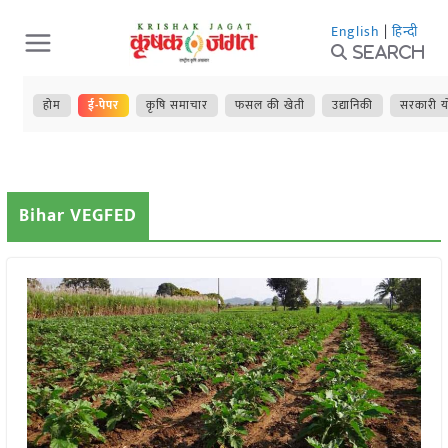
Skip
English
|
हिन्दी
to
Search
content
होम
ई-पेपर
कृषि समाचार
फसल की खेती
उद्यानिकी
सरकारी य
Bihar VEGFED