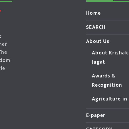
Home
SEARCH
k
About Us
her
The
About Krishak
edom
Jagat
gle
Awards &
Recognition
Agriculture in
E-paper