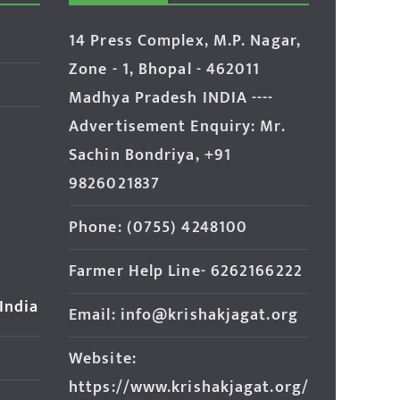
14 Press Complex, M.P. Nagar,
Zone - 1, Bhopal - 462011
Madhya Pradesh INDIA ----
Advertisement Enquiry: Mr.
Sachin Bondriya, +91
9826021837
Phone: (0755) 4248100
Farmer Help Line- 6262166222
 India
Email: info@krishakjagat.org
Website:
https://www.krishakjagat.org/