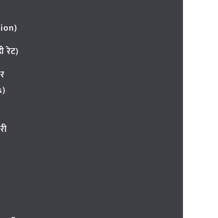
ion)
 रेट)
ार
s)
री