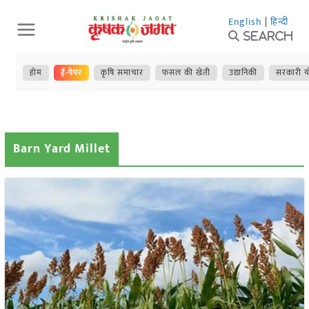
Skip
English
|
हिन्दी
to
Search
content
होम
ई-पेपर
कृषि समाचार
फसल की खेती
उद्यानिकी
सरकारी य
Barn Yard Millet