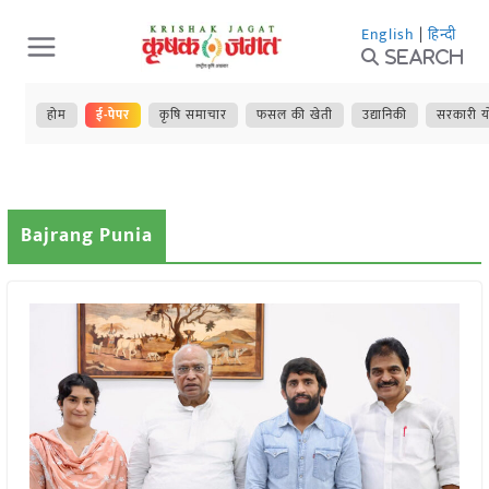
Skip
English
|
हिन्दी
to
Search
content
होम
ई-पेपर
कृषि समाचार
फसल की खेती
उद्यानिकी
सरकारी य
Bajrang Punia