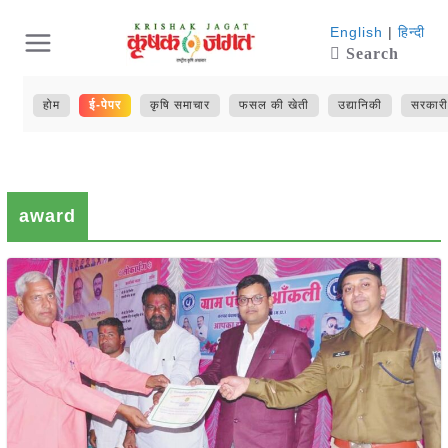
Skip
English
|
हिन्दी
Search
to
content
होम
ई-पेपर
कृषि समाचार
फसल की खेती
उद्यानिकी
सरकारी
award