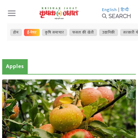
Skip
English
|
हिन्दी
to
Search
content
होम
ई-पेपर
कृषि समाचार
फसल की खेती
उद्यानिकी
सरकारी य
Apples