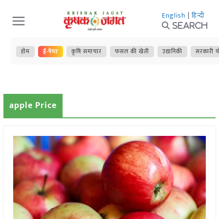
Skip
English
|
हिन्दी
to
Search
content
होम
ई-पेपर
कृषि समाचार
फसल की खेती
उद्यानिकी
सरकारी य
apple Price