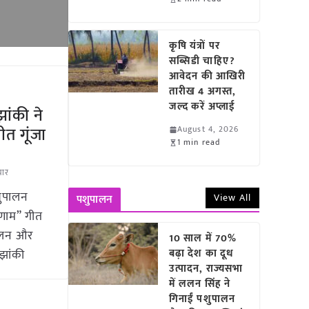
कृषि यंत्रों पर
सब्सिडी चाहिए?
आवेदन की आखिरी
तारीख 4 अगस्त,
जल्द करें अप्लाई
ांकी ने
ीत गूंजा
August 4, 2026
1 min read
चार
शुपालन
View All
पशुपालन
्रणाम” गीत
पालन और
10 साल में 70%
झांकी
बढ़ा देश का दूध
उत्पादन, राज्यसभा
में ललन सिंह ने
गिनाईं पशुपालन