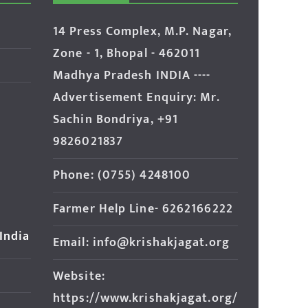
14 Press Complex, M.P. Nagar,
Zone - 1, Bhopal - 462011
Madhya Pradesh INDIA ----
Advertisement Enquiry: Mr.
Sachin Bondriya, +91
9826021837
Phone: (0755) 4248100
Farmer Help Line- 6262166222
 India
Email: info@krishakjagat.org
Website:
https://www.krishakjagat.org/