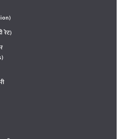
ion)
 रेट)
ार
s)
री