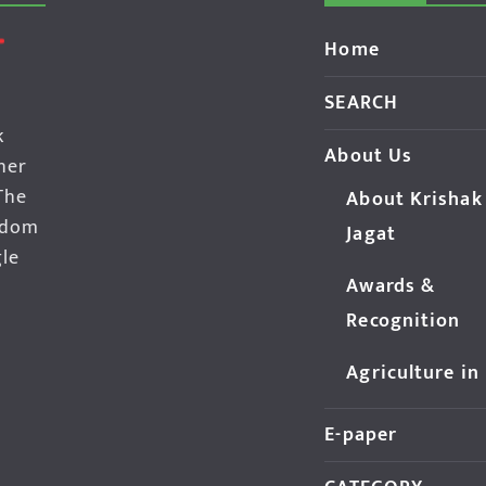
Home
SEARCH
k
About Us
her
The
About Krishak
edom
Jagat
gle
Awards &
Recognition
Agriculture in
E-paper