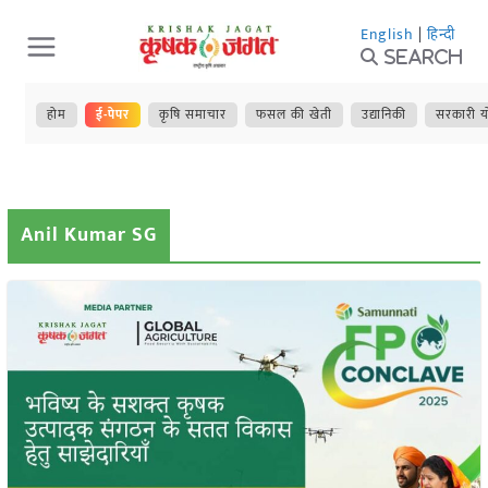
Skip
English
|
हिन्दी
to
Search
content
होम
ई-पेपर
कृषि समाचार
फसल की खेती
उद्यानिकी
सरकारी य
Anil Kumar SG