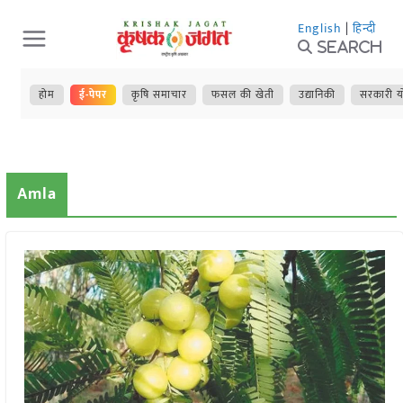
Skip
English
|
हिन्दी
to
Search
content
होम
ई-पेपर
कृषि समाचार
फसल की खेती
उद्यानिकी
सरकारी य
Amla