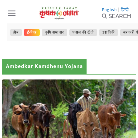
Skip
English
|
हिन्दी
to
Search
content
होम
ई-पेपर
कृषि समाचार
फसल की खेती
उद्यानिकी
सरकारी य
Ambedkar Kamdhenu Yojana