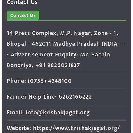
Contact Us
Contact Us
14 Press Complex, M.P. Nagar, Zone - 1,
Bhopal - 462011 Madhya Pradesh INDIA ---
- Advertisement Enquiry: Mr. Sachin
Bondriya, +91 9826021837
Phone: (0755) 4248100
Farmer Help Line- 6262166222
Email: info@krishakjagat.org
Website: https://www.krishakjagat.org/