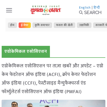
Skip
English
|
हिन्दी
to
Search
content
होम
ई-पेपर
कृषि समाचार
फसल की खेती
उद्यानिकी
सरकारी य
एग्रोकेमिकल एसोसिएशन
एग्रोकेमिकल एसोसिएशन पर ताज़ा खबरें और अपडेट – एग्रो
केम फेडरेशन ऑफ इंडिया (ACFI), क्रॉप केयर फेडरेशन
ऑफ इंडिया (CCFI), पेस्टीसाइड मैन्युफैक्चरर्स एंड
फॉर्म्युलेटर्स एसोसिएशन ऑफ इंडिया (PMFAI)