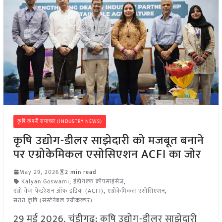
कृषि कंपनी समाचार (INDUSTRY NEWS)
कृषि उद्योग-डीलर साझेदारी को मजबूत बनाने
पर एग्रोकेमिकल एसोसिएशन ACFI का जोर
May 29, 2026
2 min read
Kalyan Goswami
,
इंडोगल्फ क्रॉपसाइंसेज
,
एग्रो केम फेडरेशन ऑफ इंडिया (ACFI)
,
एग्रोकेमिकल एसोसिएशन
,
सतत कृषि (सस्टेनेबल एग्रीकल्चर)
29 मई 2026, चंडीगढ़: कृषि उद्योग-डीलर साझेदारी