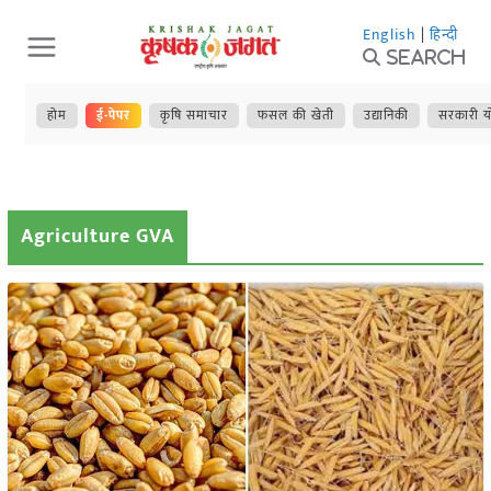
Skip
English
|
हिन्दी
to
Search
content
होम
ई-पेपर
कृषि समाचार
फसल की खेती
उद्यानिकी
सरकारी य
Agriculture GVA