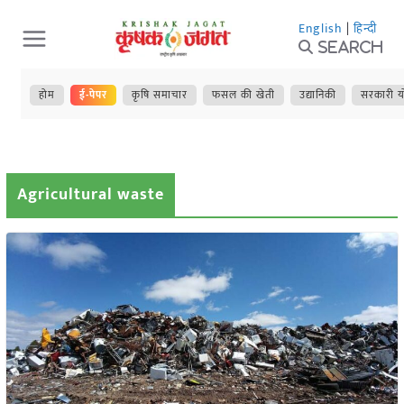
Skip
English
|
हिन्दी
to
Search
content
होम
ई-पेपर
कृषि समाचार
फसल की खेती
उद्यानिकी
सरकारी य
Agricultural waste