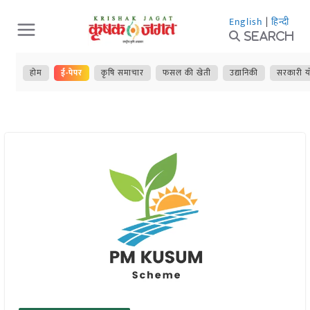
Skip
English
|
हिन्दी
to
Search
content
होम
ई-पेपर
कृषि समाचार
फसल की खेती
उद्यानिकी
सरकारी य