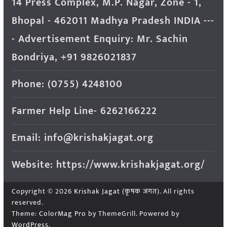
14 Press Complex, M.P. Nagar, Zone - 1,
Bhopal - 462011 Madhya Pradesh INDIA ---
- Advertisement Enquiry: Mr. Sachin
Bondriya, +91 9826021837
Phone: (0755) 4248100
Farmer Help Line- 6262166222
Email: info@krishakjagat.org
Website: https://www.krishakjagat.org/
Copyright © 2026
Krishak Jagat (कृषक जगत)
. All rights
reserved.
Theme:
ColorMag Pro
by ThemeGrill. Powered by
WordPress
.