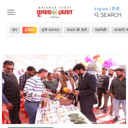
Skip
English
|
हिन्दी
to
Search
content
होम
ई-पेपर
कृषि समाचार
फसल की खेती
उद्यानिकी
सरकारी य