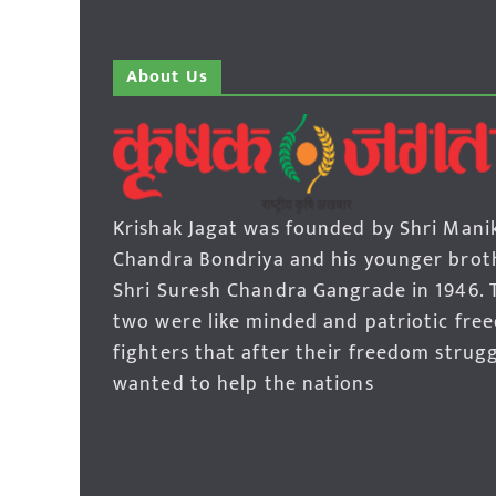
About Us
Krishak Jagat was founded by Shri Mani
Chandra Bondriya and his younger brot
Shri Suresh Chandra Gangrade in 1946. 
two were like minded and patriotic fre
fighters that after their freedom strug
wanted to help the nations