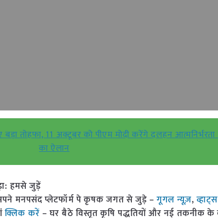
ए बड़ा तोहफा, 11 अक्टूबर को पीएम मोदी करेंगे दलहन आत्मनिर्भरत
का ऐलान
हमसे जुड़ें
 मनपसंद प्लेटफॉर्म पे कृषक जगत से जुड़े –
गूगल न्यूज़
,
व्हाट्
ां
क्लिक करें
– घर बैठे विस्तृत कृषि पद्धतियों और नई तकनीक के बारे