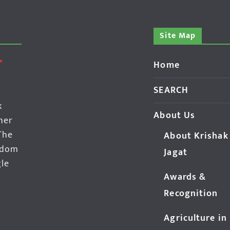
Site Map
Home
SEARCH
k
About Us
her
The
About Krishak
edom
Jagat
gle
Awards &
Recognition
Agriculture in