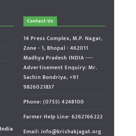
Contact Us
14 Press Complex, M.P. Nagar,
Zone - 1, Bhopal - 462011
Madhya Pradesh INDIA ----
Advertisement Enquiry: Mr.
Sachin Bondriya, +91
9826021837
Phone: (0755) 4248100
Farmer Help Line- 6262166222
 India
Email: info@krishakjagat.org