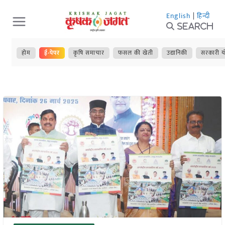
Skip
English
|
हिन्दी
to
Search
content
होम
ई-पेपर
कृषि समाचार
फसल की खेती
उद्यानिकी
सरकारी य