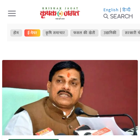
Skip
English
|
हिन्दी
to
Search
content
होम
ई-पेपर
कृषि समाचार
फसल की खेती
उद्यानिकी
सरकारी य