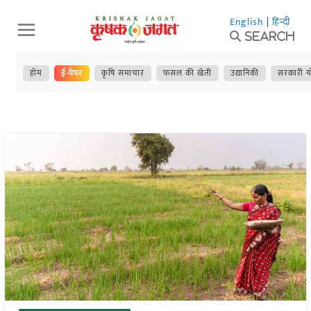
Skip
English
|
हिन्दी
to
Search
content
होम
ई-पेपर
कृषि समाचार
फसल की खेती
उद्यानिकी
सरकारी य