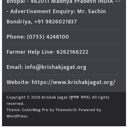
Bhopal - 462011 Madhya Pradesh INDIA ---
- Advertisement Enquiry: Mr. Sachin
Bondriya, +91 9826021837
Phone: (0755) 4248100
Farmer Help Line- 6262166222
Email: info@krishakjagat.org
Website: https://www.krishakjagat.org/
Copyright © 2026
Krishak Jagat (कृषक जगत)
. All rights
reserved.
Theme:
ColorMag Pro
by ThemeGrill. Powered by
WordPress
.