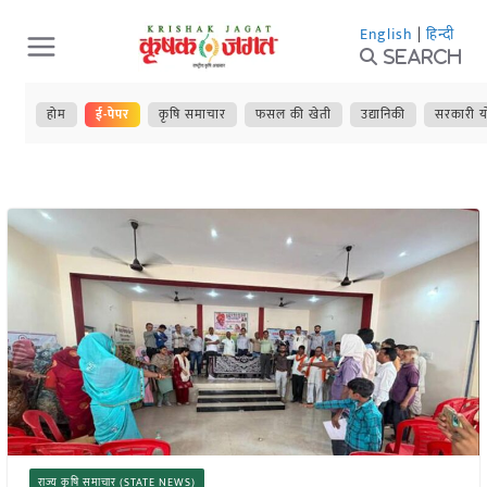
Skip
English
|
हिन्दी
to
Search
content
होम
ई-पेपर
कृषि समाचार
फसल की खेती
उद्यानिकी
सरकारी य
राज्य कृषि समाचार (STATE NEWS)