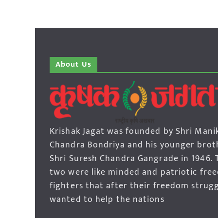
About Us
Krishak Jagat was founded by Shri Mani
Chandra Bondriya and his younger brot
Shri Suresh Chandra Gangrade in 1946. 
two were like minded and patriotic fre
fighters that after their freedom strug
wanted to help the nations