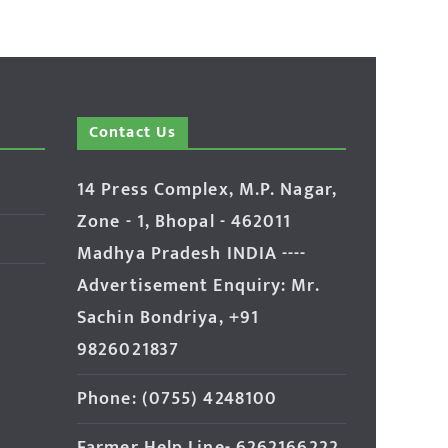
Contact Us
14 Press Complex, M.P. Nagar,
Zone - 1, Bhopal - 462011
Madhya Pradesh INDIA ----
Advertisement Enquiry: Mr.
Sachin Bondriya, +91
9826021837
Phone: (0755) 4248100