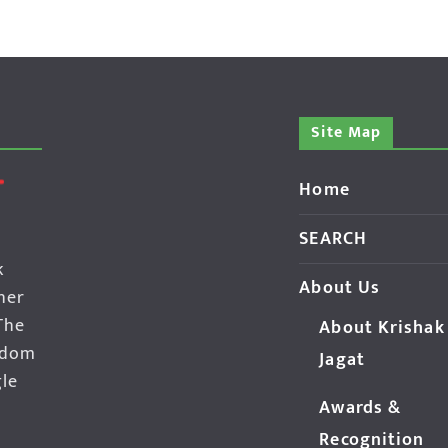
Site Map
Home
SEARCH
k
About Us
her
The
About Krishak
edom
Jagat
gle
Awards &
Recognition