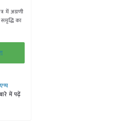
र में अग्रणी
समृद्धि का
रण
सएप्प
 में पढ़ें