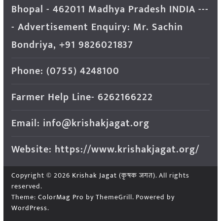
Bhopal - 462011 Madhya Pradesh INDIA ---
- Advertisement Enquiry: Mr. Sachin
Bondriya, +91 9826021837
Phone: (0755) 4248100
Farmer Help Line- 6262166222
Email: info@krishakjagat.org
Website: https://www.krishakjagat.org/
Copyright © 2026
Krishak Jagat (कृषक जगत)
. All rights
reserved.
Theme:
ColorMag Pro
by ThemeGrill. Powered by
WordPress
.