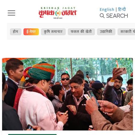
Skip
English
|
हिन्दी
to
Search
content
होम
ई-पेपर
कृषि समाचार
फसल की खेती
उद्यानिकी
सरकारी य