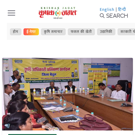
Skip
English
|
हिन्दी
to
Search
content
होम
ई-पेपर
कृषि समाचार
फसल की खेती
उद्यानिकी
सरकारी य