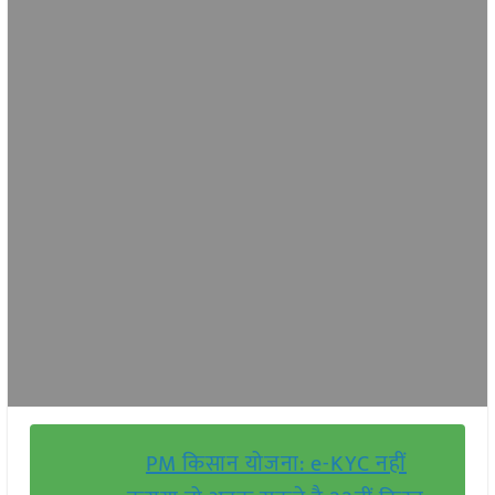
PM किसान योजना: e-KYC नहीं