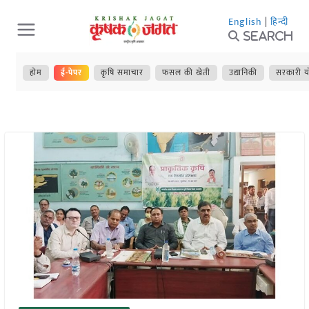
Skip
English
|
हिन्दी
to
Search
content
होम
ई-पेपर
कृषि समाचार
फसल की खेती
उद्यानिकी
सरकारी य