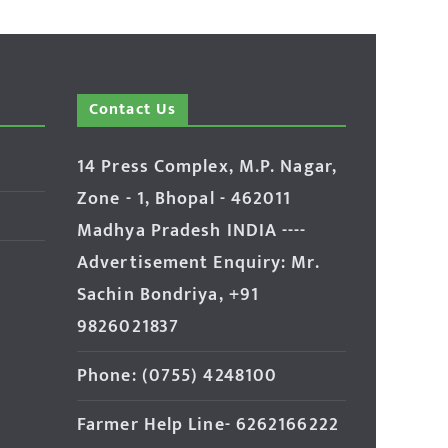
Contact Us
14 Press Complex, M.P. Nagar,
Zone - 1, Bhopal - 462011
Madhya Pradesh INDIA ----
Advertisement Enquiry: Mr.
Sachin Bondriya, +91
9826021837
Phone: (0755) 4248100
Farmer Help Line- 6262166222