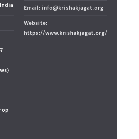
 India
Email: info@krishakjagat.org
Website:
https://www.krishakjagat.org/
ार
ews)
र
Crop