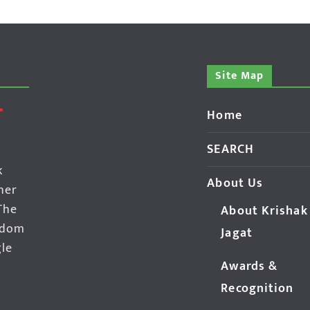
Site Map
Home
SEARCH
k
About Us
her
The
About Krishak
edom
Jagat
gle
Awards &
Recognition