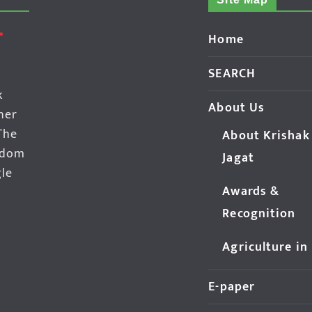
Home
SEARCH
k
About Us
her
The
About Krishak
edom
Jagat
gle
Awards &
Recognition
Agriculture in
E-paper