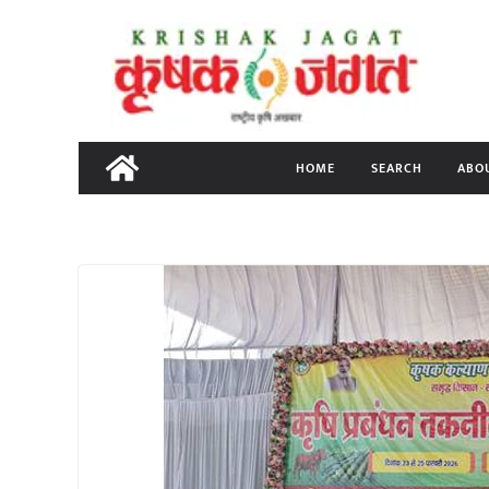
Skip
to
content
HOME
SEARCH
ABO