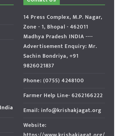
14 Press Complex, M.P. Nagar,
Zone - 1, Bhopal - 462011
Madhya Pradesh INDIA ----
Advertisement Enquiry: Mr.
Sachin Bondriya, +91
9826021837
Phone: (0755) 4248100
Farmer Help Line- 6262166222
 India
Email: info@krishakjagat.org
Website:
https://www.krishakjagat.org/