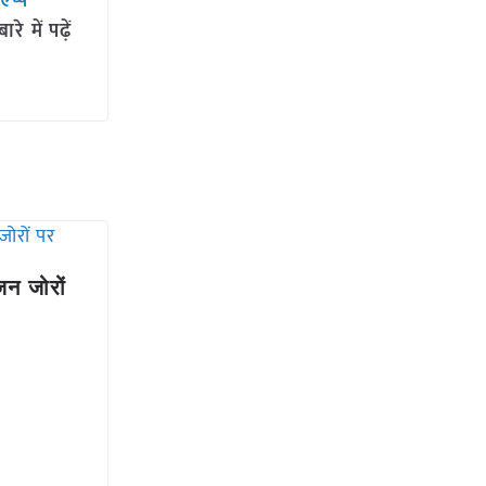
सएप्प
 में पढ़ें
न जोरों