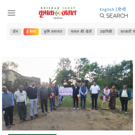
Skip
English
|
हिन्दी
to
Search
content
होम
ई-पेपर
कृषि समाचार
फसल की खेती
उद्यानिकी
सरकारी य