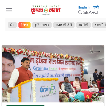
Skip
English
|
हिन्दी
to
Search
content
होम
ई-पेपर
कृषि समाचार
फसल की खेती
उद्यानिकी
सरकारी य