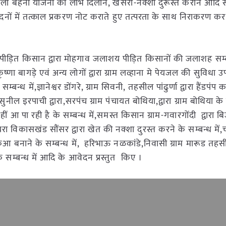
री लाड़ली बहना योजना का लाभ दिलाने, खसरा-नक्शा दुरूस्त कराने आदि 
वेदनों में तत्काल प्रकरण नोट कराते हुए तत्परता के साथ निराकरण करने
ीड़ित किसान द्वारा मोहगाव जलाशय पीड़ित किसानों की जलाशह सम्
ष्णा बागड़े एवं अन्य लोगों द्वारा ग्राम लव्हाना मे पेयजल की सुविधा 
न्ध में,ज्ञानेश्वर डोंगरे, ग्राम सिवनी, तहसील पांढुर्णा द्वारा हैंडपंप 
,सुनील इरपाची द्वारा,सरपंच ग्राम पंचायत बोथिया,द्वारा ग्राम बोथिया क
 आ पा रही है के सम्बन्ध में,समस्त किसान ग्राम-गवारगोंदी द्वारा ब
 सायरा विकासखंड सौंसर द्वारा खेत की नक्शा दुरस्त करने के सम्बन्ध में,
 कुआ बनाने के सम्बन्ध में, हरिभाऊ नळकांडे,निवासी ग्राम मारूड तहसील
े सम्बन्ध में आदि के आवेदन प्रस्तुत किए ।