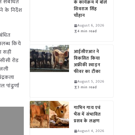
से संबंधित
के कार्यक्रम में बोले
शिवराज सिंह
 के निर्देश
चौहान
August 6, 2026
4 min read
बंधित
उपलब्ध किये
का सही
आईसीएआर ने
विकसित किया
े सीसी रोड
अफ्रीकी स्वाइन
िजली
फीवर का टीका
चंद्रकला
August 5, 2026
 पांढुर्णा
3 min read
गाभिन गाय एवं
भैंस में संभावित
प्रसव के लक्षण
August 4, 2026