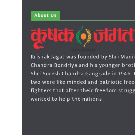
About Us
Krishak Jagat was founded by Shri Mani
Chandra Bondriya and his younger brot
Shri Suresh Chandra Gangrade in 1946. 
two were like minded and patriotic fre
fighters that after their freedom strug
wanted to help the nations