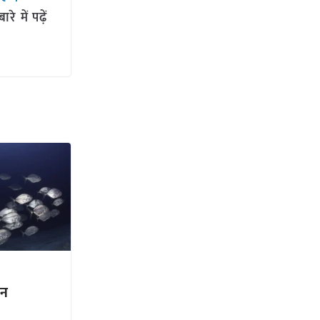
 में पढ़ें
दन