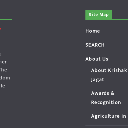
Site Map
Home
SEARCH
k
About Us
her
The
About Krishak
edom
Jagat
gle
Awards &
Recognition
Agriculture in