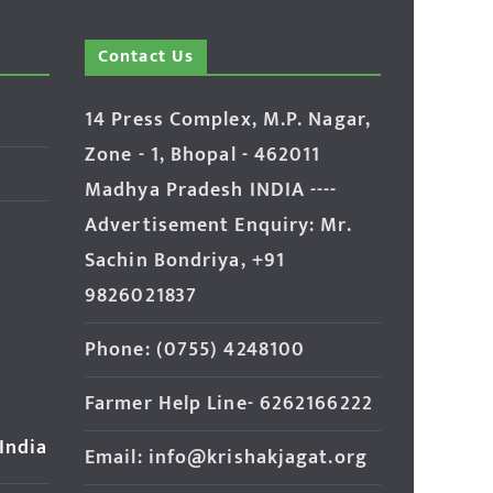
Contact Us
14 Press Complex, M.P. Nagar,
Zone - 1, Bhopal - 462011
Madhya Pradesh INDIA ----
Advertisement Enquiry: Mr.
Sachin Bondriya, +91
9826021837
Phone: (0755) 4248100
Farmer Help Line- 6262166222
 India
Email: info@krishakjagat.org