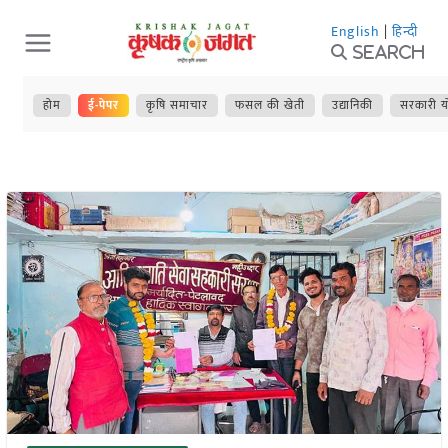
Skip
English
|
हिन्दी
to
Search
content
होम
ई-पेपर
कृषि समाचार
फसल की खेती
उद्यानिकी
सरकारी य