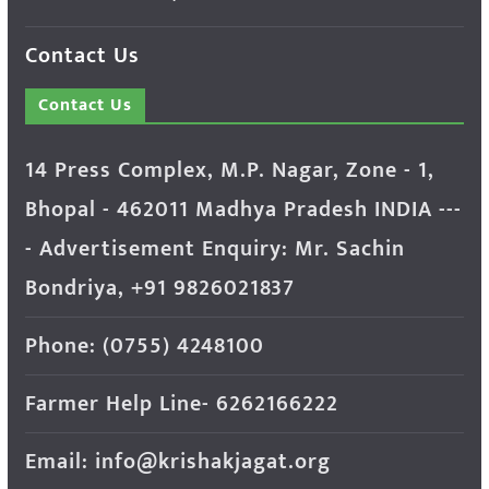
Contact Us
Contact Us
14 Press Complex, M.P. Nagar, Zone - 1,
Bhopal - 462011 Madhya Pradesh INDIA ---
- Advertisement Enquiry: Mr. Sachin
Bondriya, +91 9826021837
Phone: (0755) 4248100
Farmer Help Line- 6262166222
Email: info@krishakjagat.org