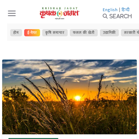
Skip
English
|
हिन्दी
to
Search
content
होम
ई-पेपर
कृषि समाचार
फसल की खेती
उद्यानिकी
सरकारी य