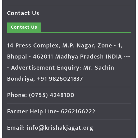
Contact Us
Contact Us
14 Press Complex, M.P. Nagar, Zone - 1,
Bhopal - 462011 Madhya Pradesh INDIA ---
- Advertisement Enquiry: Mr. Sachin
Bondriya, +91 9826021837
Phone: (0755) 4248100
Farmer Help Line- 6262166222
Email: info@krishakjagat.org