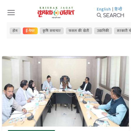
Skip
English
|
हिन्दी
to
Search
content
होम
ई-पेपर
कृषि समाचार
फसल की खेती
उद्यानिकी
सरकारी य