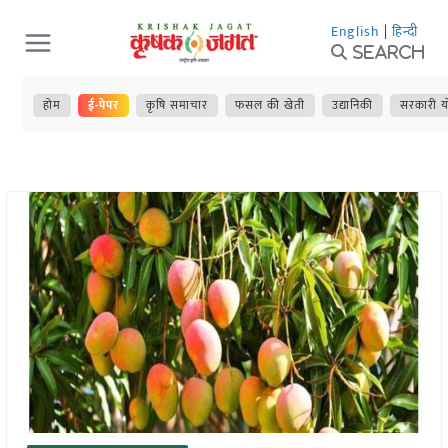
Skip
English
|
हिन्दी
to
Search
content
होम
ई-पेपर
कृषि समाचार
फसल की खेती
उद्यानिकी
सरकारी य