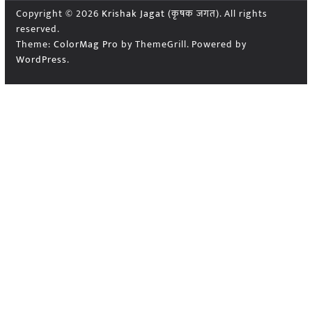
Copyright © 2026
Krishak Jagat (कृषक जगत)
. All rights
reserved.
Theme:
ColorMag Pro
by ThemeGrill. Powered by
WordPress
.