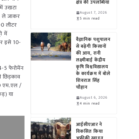
क्षेत्र की उपलब्धियां
में उखटा
August 7, 2026
ीं ले जाकर
5 min read
200 लीटर
 में
वैज्ञानिक पशुपालन
पर इसे 10-
से बढ़ेगी किसानों
की आय, रानी
लक्ष्मीबाई केंद्रीय
कृषि विश्वविद्यालय
-5 फेरोमेंन
के कार्यक्रम में बोले
भी छिड़काव
शिवराज सिंह
00 एम.एल /
चौहान
कड़) या
August 6, 2026
4 min read
आईसीएआर ने
विकसित किया
अफ्रीकी स्वाइन