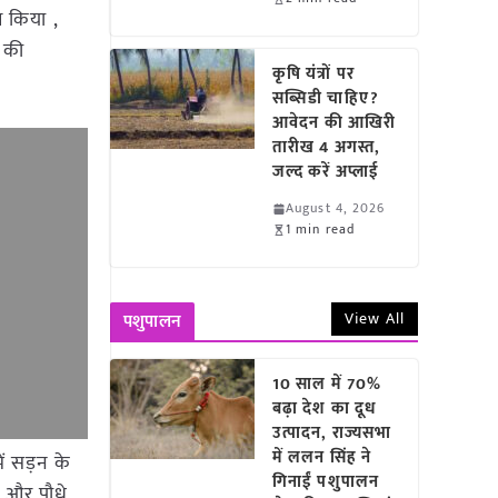
मण किया ,
 की
कृषि यंत्रों पर
सब्सिडी चाहिए?
आवेदन की आखिरी
तारीख 4 अगस्त,
जल्द करें अप्लाई
August 4, 2026
1 min read
View All
पशुपालन
10 साल में 70%
बढ़ा देश का दूध
उत्पादन, राज्यसभा
में ललन सिंह ने
ें सड़न के
गिनाईं पशुपालन
ै और पौधे