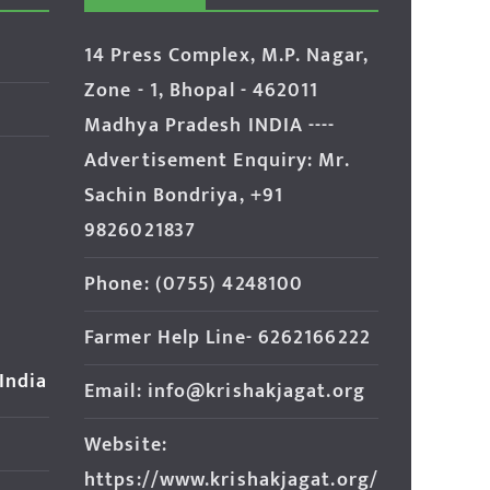
14 Press Complex, M.P. Nagar,
Zone - 1, Bhopal - 462011
Madhya Pradesh INDIA ----
Advertisement Enquiry: Mr.
Sachin Bondriya, +91
9826021837
Phone: (0755) 4248100
Farmer Help Line- 6262166222
 India
Email: info@krishakjagat.org
Website:
https://www.krishakjagat.org/