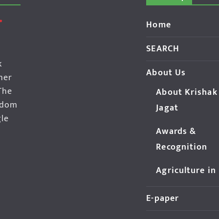
Home
SEARCH
k
About Us
her
The
About Krishak
edom
Jagat
gle
Awards &
Recognition
Agriculture in
E-paper