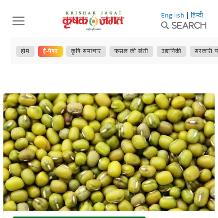
Skip
English
|
हिन्दी
to
Search
content
होम
ई-पेपर
कृषि समाचार
फसल की खेती
उद्यानिकी
सरकारी य