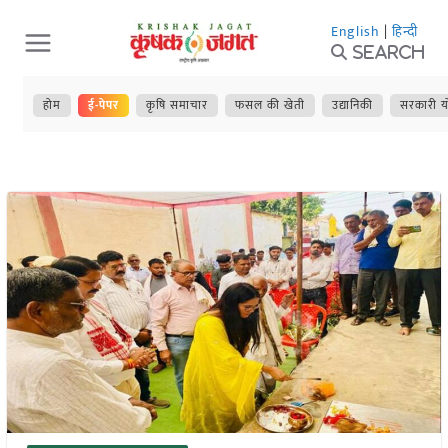
Skip
English
|
हिन्दी
to
Search
content
होम
ई-पेपर
कृषि समाचार
फसल की खेती
उद्यानिकी
सरकारी य