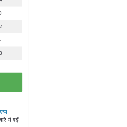
4
0
2
4
3
सएप्प
 में पढ़ें