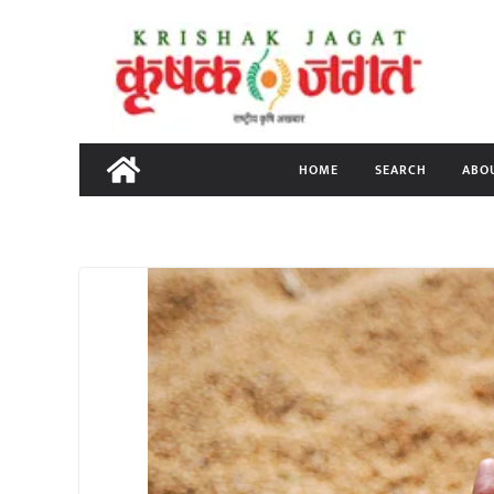
Skip
to
content
HOME
SEARCH
ABO