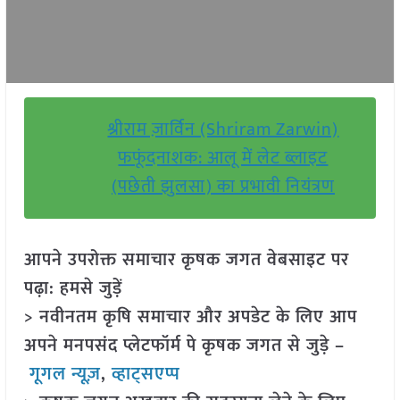
श्रीराम ज़ार्विन (Shriram Zarwin)
फफूंदनाशक: आलू में लेट ब्लाइट
(पछेती झुलसा) का प्रभावी नियंत्रण
आपने उपरोक्त समाचार कृषक जगत वेबसाइट पर
पढ़ा: हमसे जुड़ें
> नवीनतम कृषि समाचार और अपडेट के लिए आप
अपने मनपसंद प्लेटफॉर्म पे कृषक जगत से जुड़े –
गूगल न्यूज़
,
व्हाट्सएप्प