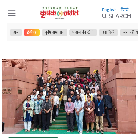
Skip
English
|
हिन्दी
to
Search
content
होम
ई-पेपर
कृषि समाचार
फसल की खेती
उद्यानिकी
सरकारी य