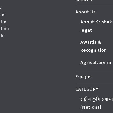
k
About Us
her
The
About Krishak
edom
Jagat
gle
Awards &
Recognition
Agriculture in
E-paper
CATEGORY
राष्ट्रीय कृषि समाच
(National