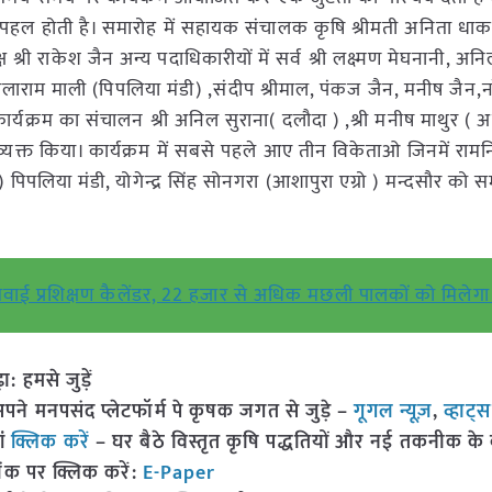
पहल होती है। समारोह में सहायक संचालक कृषि श्रीमती अनिता धाकड़
्री राकेश जैन अन्य पदाधिकारीयों में सर्व श्री लक्ष्मण मेघनानी, अनि
 लालाराम माली (पिपलिया मंडी) ,संदीप श्रीमाल, पंकज जैन, मनीष जैन,
 कार्यक्रम का संचालन श्री अनिल सुराना( दलौदा ) ,श्री मनीष माथुर ( अ
 व्यक्त किया। कार्यक्रम में सबसे पहले आए तीन विकेताओ जिनमें राम
) पिपलिया मंडी, योगेन्द्र सिंह सोनगरा (आशापुरा एग्रो ) मन्दसौर को स
ई प्रशिक्षण कैलेंडर, 22 हजार से अधिक मछली पालकों को मिलेग
हमसे जुड़ें
 मनपसंद प्लेटफॉर्म पे कृषक जगत से जुड़े –
गूगल न्यूज़
,
व्हाट्
ां
क्लिक करें
– घर बैठे विस्तृत कृषि पद्धतियों और नई तकनीक के बारे
ंक पर क्लिक करें:
E-Paper