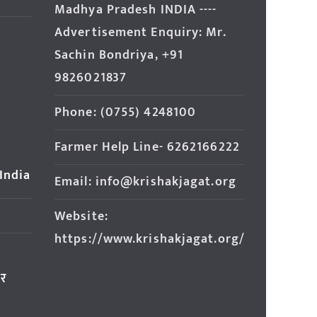
Madhya Pradesh INDIA ----
Advertisement Enquiry: Mr.
Sachin Bondriya, +91
9826021837
Phone: (0755) 4248100
Farmer Help Line- 6262166222
 India
Email: info@krishakjagat.org
Website:
https://www.krishakjagat.org/
ार