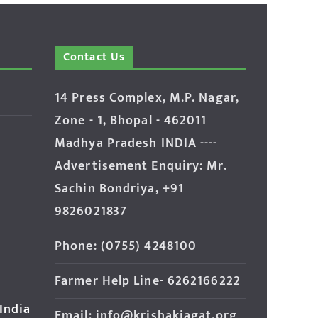
Contact Us
14 Press Complex, M.P. Nagar,
Zone - 1, Bhopal - 462011
Madhya Pradesh INDIA ----
Advertisement Enquiry: Mr.
Sachin Bondriya, +91
9826021837
Phone: (0755) 4248100
Farmer Help Line- 6262166222
 India
Email: info@krishakjagat.org