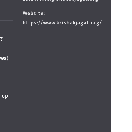
Website:
https://www.krishakjagat.org/
ार
ews)
र
Crop