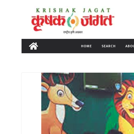
Skip
to
content
HOME
SEARCH
ABO