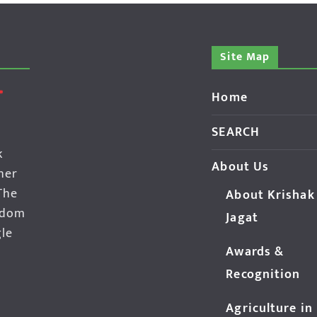
Site Map
Home
SEARCH
k
About Us
her
The
About Krishak
edom
Jagat
gle
Awards &
Recognition
Agriculture in