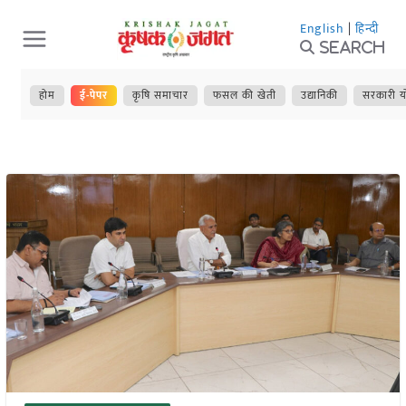
Skip
English
|
हिन्दी
to
Search
content
होम
ई-पेपर
कृषि समाचार
फसल की खेती
उद्यानिकी
सरकारी य