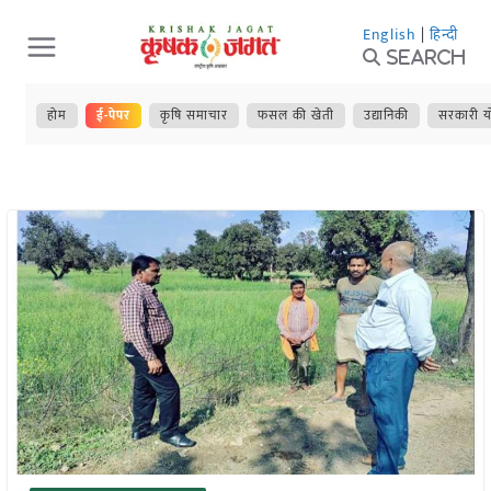
Skip
English
|
हिन्दी
to
Search
content
होम
ई-पेपर
कृषि समाचार
फसल की खेती
उद्यानिकी
सरकारी य