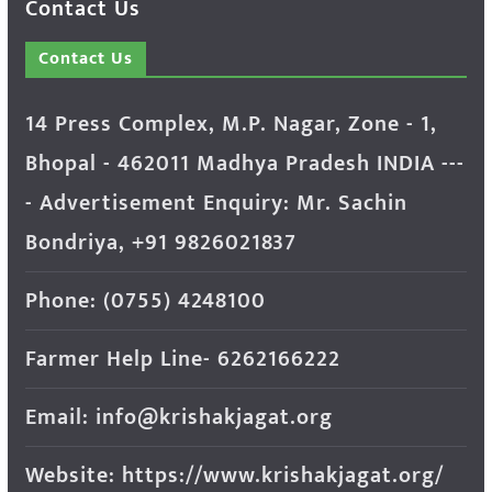
Contact Us
Contact Us
14 Press Complex, M.P. Nagar, Zone - 1,
Bhopal - 462011 Madhya Pradesh INDIA ---
- Advertisement Enquiry: Mr. Sachin
Bondriya, +91 9826021837
Phone: (0755) 4248100
Farmer Help Line- 6262166222
Email: info@krishakjagat.org
Website: https://www.krishakjagat.org/