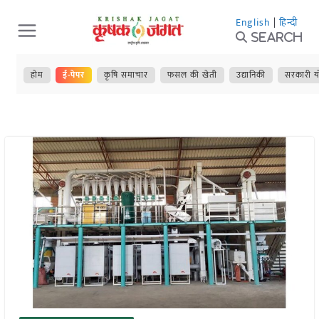
Skip
English
|
हिन्दी
to
Search
content
होम
ई-पेपर
कृषि समाचार
फसल की खेती
उद्यानिकी
सरकारी य