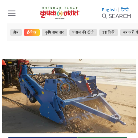
Skip
English
|
हिन्दी
to
Search
content
होम
ई-पेपर
कृषि समाचार
फसल की खेती
उद्यानिकी
सरकारी य