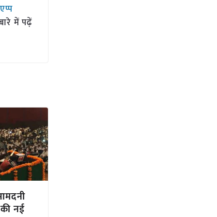
सएप्प
 में पढ़ें
ी आमदनी
 की नई