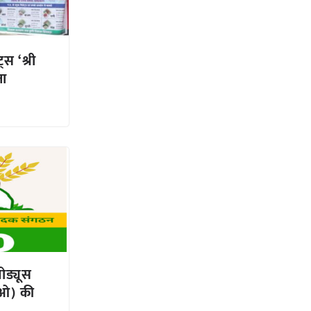
्स ‘श्री
ता
रोड्यूस
ीओ) की