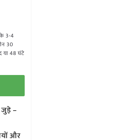
के 3-4
िलीन 30
 या 48 घंटे
ुड़े –
तियों और