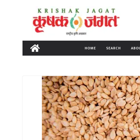
Skip
to
content
HOME
SEARCH
ABO