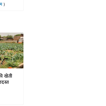
राम
)
ी खेती
रदस्त