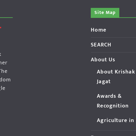
Site Map
Home
SEARCH
k
About Us
her
The
About Krishak
edom
Jagat
gle
Awards &
Recognition
Agriculture in