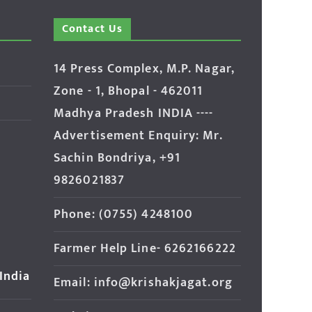
Contact Us
14 Press Complex, M.P. Nagar,
Zone - 1, Bhopal - 462011
Madhya Pradesh INDIA ----
Advertisement Enquiry: Mr.
Sachin Bondriya, +91
9826021837
Phone: (0755) 4248100
Farmer Help Line- 6262166222
 India
Email: info@krishakjagat.org