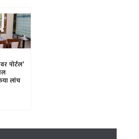
ोवर पोर्टल’
रसल
किया लांच