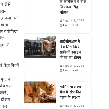
के कार्यक्रम में बोले
यम जैसे
शिवराज सिंह
दौरान
चौहान
न प्रजातियों
August 6, 2026
रूकता
4 min read
सेल एनीमिया
 के
आईसीएआर ने
 साथ ही
विकसित किया
अफ्रीकी स्वाइन
फीवर का टीका
 वैज्ञानिकों
August 5, 2026
3 min read
 मृदा का
िषय में
गाभिन गाय एवं
इकाई,
भैंस में संभावित
प्रसव के लक्षण
 दौरान
चा कर
August 4, 2026