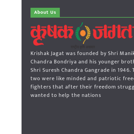
About Us
Krishak Jagat was founded by Shri Mani
Chandra Bondriya and his younger brot
Shri Suresh Chandra Gangrade in 1946. 
two were like minded and patriotic fre
fighters that after their freedom strug
wanted to help the nations